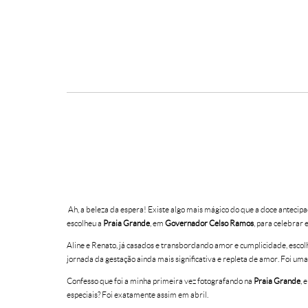
Ah, a beleza da espera! Existe algo mais mágico do que a doce antecip
escolheu a
Praia Grande
, em
Governador Celso Ramos
, para celebrar 
Aline e Renato, já casados e transbordando amor e cumplicidade, escol
jornada da gestação ainda mais significativa e repleta de amor. Foi uma 
Confesso que foi a minha primeira vez fotografando na
Praia Grande
, 
especiais? Foi exatamente assim em abril.