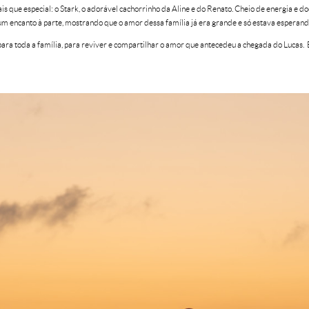
s que especial: o Stark, o adorável cachorrinho da Aline e do Renato. Cheio de energia e do
 um encanto à parte, mostrando que o amor dessa família já era grande e só estava esperan
ara toda a família, para reviver e compartilhar o amor que antecedeu a chegada do Lucas. 