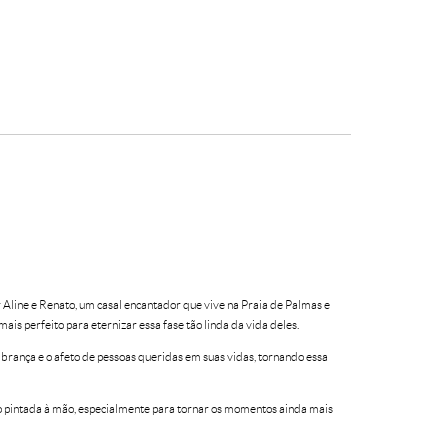
 Aline e Renato, um casal encantador que vive na Praia de Palmas e
ais perfeito para eternizar essa fase tão linda da vida deles.
brança e o afeto de pessoas queridas em suas vidas, tornando essa
ido pintada à mão, especialmente para tornar os momentos ainda mais