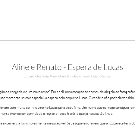
Aline e Renato - Espera de Lucas
Ensaio Gestante Praia Grande - Governador Celso Ramos
ação da chegada de um novo amor? Em abril, meu coração se encheu de alegria ao fotografar
esse momento único e especial: a espera pelo pequeno Lucas. O cenário não poderia ter sido m
heram com muito carinho o nome Lucas para o seu filho. Um nome que carrega consigo a lem
honra imensa ser convidada a registrar essa história que já nasceu tão linda.
e a experiência foi simplesmente inesquecível. Sabe aqueles dias em que a luz parece ter s