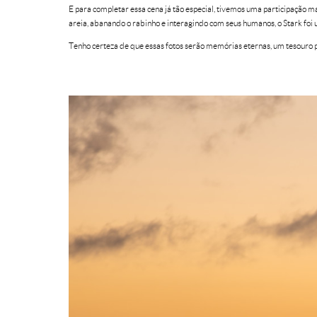
E para completar essa cena já tão especial, tivemos uma participação mai
areia, abanando o rabinho e interagindo com seus humanos, o Stark foi
Tenho certeza de que essas fotos serão memórias eternas, um tesouro p