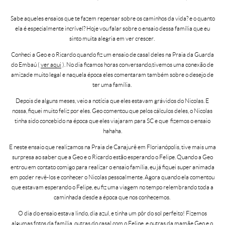
Sabe aqueles ensaios que te fazem repensar sobre os caminhos da vida? e o quanto
ela é especialmente incrível? Hoje vou falar sobre o ensaio dessa família que eu
sinto muita alegria em ver crescer.
Conheci a Geo e o Ricardo quando fiz um ensaio de casal deles na Praia da Guarda
do Embaú (
ver aqui
). No dia ficamos horas conversando,tivemos uma conexão de
amizade muito legal e naquela época eles comentaram também sobre o desejo de
ter uma família.
Depois de alguns meses, veio a notícia que eles estavam grávidos do Nicolas. E
nossa, fiquei muito feliz por eles. Geo comentou que pelos cálculos deles, o Nicolas
tinha sido concebido na época que eles viajaram para SC e que fizemos o ensaio
hahaha.
E neste ensaio que realizamos na Praia de Canajurê em Florianópolis, tive mais uma
surpresa ao saber que a Geo e o Ricardo estão esperando o Felipe. Quando a Geo
entrou em contato comigo para realizar o ensaio família, eu já fiquei super animada
em poder revê-los e conhecer o Nicolas pessoalmente. Agora quando ela comentou
que estavam esperando o Felipe, eu fiz uma viagem no tempo relembrando toda a
caminhada desde a época que nos conhecemos.
O dia do ensaio estava lindo, dia azul, e tinha um pôr do sol perfeito! Fizemos
algumas fotos da família, outras do casal com o Felipe, e outras da mamãe Geo e o