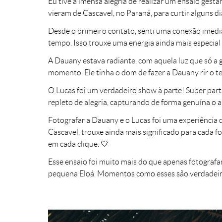
Eu tive a imensa alegria de realizar um ensaio gest
vieram de Cascavel, no Paraná, para curtir alguns d
Desde o primeiro contato, senti uma conexão imedia
tempo. Isso trouxe uma energia ainda mais especial
A Dauany estava radiante, com aquela luz que só a g
momento. Ele tinha o dom de fazer a Dauany rir o t
O Lucas foi um verdadeiro show à parte! Super parti
repleto de alegria, capturando de forma genuína o 
Fotografar a Dauany e o Lucas foi uma experiência 
Cascavel, trouxe ainda mais significado para cada f
em cada clique. 🤍
Esse ensaio foi muito mais do que apenas fotografa
pequena Eloá. Momentos como esses são verdadeiram