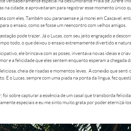
ante verdadeiramente especial na deslumbrante Praia de Jurerê Int
ias na cidade, e aproveitaram para registrar esse momento único q
ta com eles. Também sou paranaense e já morei em Cascavel, então
 para o ensaio, como se fosse um reencontro com velhos amigos.
estação pode trazer. Já o Lucas, com seu jeito engraçado e descont
empo todo, o que deixou o ensaio extremamente divertido e natura
cipativo, ele brincava com as poses, inventava novas ideias e cria
amor e a felicidade que eles sentem enquanto esperam a chegada d
deliciosa, cheia de risadas e momentos leves. A conexão que senti
oto. E o Lucas, sempre com uma piada na ponta da língua, fez ques
r; foi sobre capturar a essência de um casal que transborda felic
ente especiais e eu me sinto muito grata por poder eternizá-los