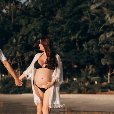
em título
Página sem título