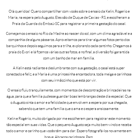
Olá queridos! Quero compartilhar com vocês sobre o ensaio da Kelin, Rogerio e
Maria, na espera pelo Augusto. Eles são de Duque de Caxias - RS, e escolheram a
Praia da Guarda do Embaú-SC para registrar a primeira gestação do casal.
Começamos o ensaio no Rio da Madre ao nascer do sol, com um clima agradável e a
companhia de alguns pássaros. Aproveitamos para tirar algumas fotos perto dos
barquinhos e depois seguimos para a trilha, explorando cada cantinho. Chegamos à
praia do Evori e lá fizemos várias outras fotos, e no final, a diversão foi garantida
com um banho de mar em família.
A Kelin está radiante e deslumbrante com sua gestação, o casal está super
conectado e feliz, e a Maria é uma princesinha encantadora, toda meiga e carinhosa
com seu irmãozinho que está por vir.
O ensaio fluiu tranquilamente, com momentos de descontração e brincadeiras na
água, para que a família pudesse guardar boas lembranças deste dia especial. Que
o Augusto sinta o amor e a felicidade que envolvem a espera por sua chegada,
sabendo que tem uma família que o ama e o espera ansiosamente.
Kelin e Rogério, muito obrigada por me escolherem para registrar este momento
tão especial em suas vidas. Que o pequeno Augusto seja muito bem-vindo e receba
todo o amor e carinho que vocês têm para dar. Espero fotografá-los novamente em
breve. Abraços carinhosos, Pam.