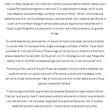
Hoje vim falar dessa família linda e sorridente, que acompanho crescer desde que o
Kauã e Fernanda começaram a namorar. E o nosso encontro dessa vez foi ainda
mais especial, porque consegui conhecer o amável Heitor. Se tem uma coisa que
sabemos sobre a vida é que estamos aqui para aprender com nossas experiências, e
quem já me conhece há algum tempo, sabe que por alguns anos trabalhei com o
Kauã, (que é fotógrafo) e que aprendi muito com ele, e hoje considero um grande
amigo.
Durante esse tempo, acompanhei um pouco da história do casal, sempre torcendo
muito por eles. Fui ao casamento, e agora consegui conhecer o Heitor. Kaua, falou
que estaria vindo para Praia do Rosa, e logo já marcamos um encontro e fizemos o
ensaio dessa família também. Eu fiquei em um mix de alegria e nervoso, fotografar
pela primeira vez a família desse amigo que me ensinou muito do que sei? kkkk
Fomos eu e Caliu para a Praia do Rosa, para passar o dia com eles e nesse tempo,
pude conversar um pouco mais com a Fernanda, que sempre me passou uma
calmaria, e hoje vendo ela ser mãe, é nítido como é uma mulher sábia e que o Kaua
acertou na escolha hahaha.
Fizemos algumas fotos no gramado da pousada fazenda do rosa, e depois fomos
finalizar na praia do rosa. E vendo eles cuidando, ensinando o Heitor e aprendendo
com ele também, me veio esse insight sobre os aprendizados da vida. O quanto
nesse tempo todo, eles ensinaram, me ensinaram e aprendemos juntos.