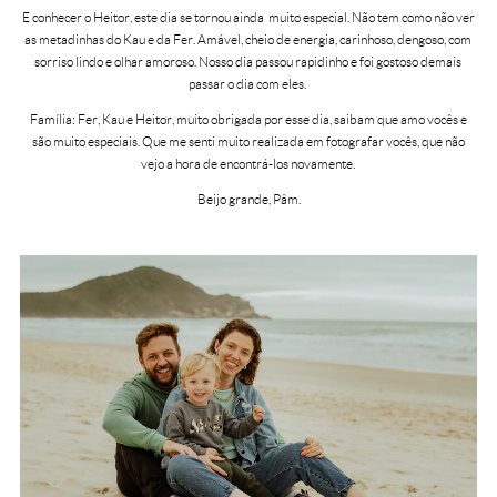
E conhecer o Heitor, este dia se tornou ainda muito especial. Não tem como não ver
as metadinhas do Kau e da Fer. Amável, cheio de energia, carinhoso, dengoso, com
sorriso lindo e olhar amoroso. Nosso dia passou rapidinho e foi gostoso demais
passar o dia com eles.
Família: Fer, Kau e Heitor, muito obrigada por esse dia, saibam que amo vocês e
são muito especiais. Que me senti muito realizada em fotografar vocês, que não
vejo a hora de encontrá-los novamente.
Beijo grande, Pâm.